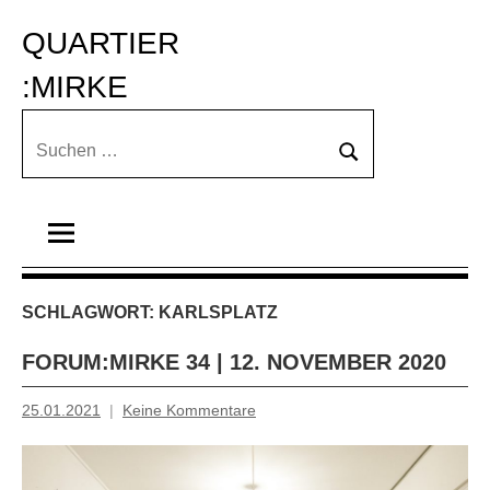
Zum
QUARTIER 
Inhalt
springen
:MIRKE
Suchen
Suchen
nach:
SCHLAGWORT:
KARLSPLATZ
FORUM:MIRKE 34 | 12. NOVEMBER 2020
25.01.2021
Keine Kommentare
Inge
Grau