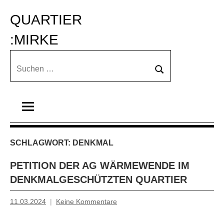
Zum
QUARTIER 
Inhalt
springen
:MIRKE
Suchen
Suchen
nach:
SCHLAGWORT:
DENKMAL
PETITION DER AG WÄRMEWENDE IM
DENKMALGESCHÜTZTEN QUARTIER
11.03.2024
Keine Kommentare
Mosche