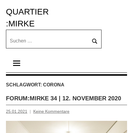
Zum
QUARTIER 
Inhalt
springen
:MIRKE
Suchen
Suchen
nach:
SCHLAGWORT:
CORONA
FORUM:MIRKE 34 | 12. NOVEMBER 2020
25.01.2021
Keine Kommentare
Inge
Grau