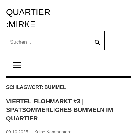
Zum
QUARTIER 
Inhalt
springen
:MIRKE
Suchen
Suchen
nach:
SCHLAGWORT:
BUMMEL
VIERTEL FLOHMARKT #3 |
SPÄTSOMMERLICHES BUMMELN IM
QUARTIER
09.10.2025
Keine Kommentare
Tiziana