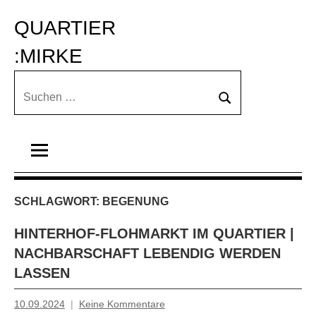
Zum
QUARTIER 
Inhalt
springen
:MIRKE
Suchen
Suchen
nach:
SCHLAGWORT:
BEGENUNG
HINTERHOF-FLOHMARKT IM QUARTIER |
NACHBARSCHAFT LEBENDIG WERDEN
LASSEN
10.09.2024
Keine Kommentare
Mosche