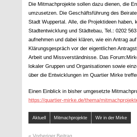
Die Mitmachprojekte sollen dazu dienen, die E
umzusetzen. Die Geschäftsführung des Beirates 
Stadt Wuppertal. Alle, die Projektideen haben, 
Stadtentwicklung und Städtebau, Tel.: 0202 56
aufnehmen und dabei klären, wie ein Antrag auf 
Klärungsgespräch vor der eigentlichen Antragste
Arbeit und Missverständnisse. Das Forum:Mirke 
lokaler Gruppen und Organisationen sowie einz
über die Entwicklungen im Quartier Mirke treffe
Einen Einblick in bisher umgesetzte Mitmachproj
https://quartier-mirke.de/thema/mitmachprojekt
Aktuell
Mitmachprojekte
Wir in der Mirke
BEITRAGSNAVIGATION
Vorheriger Beitrag