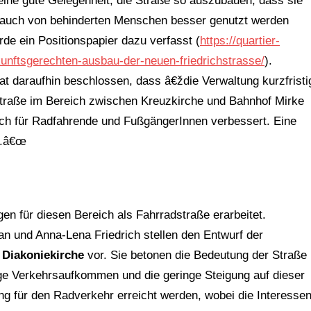
eine gute Gelegenheit, die Straße so auszubauen, dass sie
 auch von behinderten Menschen besser genutzt werden
de ein Positionspapier dazu verfasst (
https://quartier-
kunftsgerechten-ausbau-der-neuen-friedrichstrasse/
).
at daraufhin beschlossen, dass â€ždie Verwaltung kurzfristi
straße im Bereich zwischen Kreuzkirche und Bahnhof Mirke
uch für Radfahrende und FußgängerInnen verbessert. Eine
n.â€œ
n für diesen Bereich als Fahrradstraße erarbeitet.
n und Anna-Lena Friedrich stellen den Entwurf der
 Diakoniekirche
vor. Sie betonen die Bedeutung der Straße
ge Verkehrsaufkommen und die geringe Steigung auf dieser
ung für den Radverkehr erreicht werden, wobei die Interesse