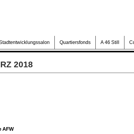
Stadtentwicklungssalon
Quartiersfonds
A 46 Still
C
ÄRZ 2018
he AFW