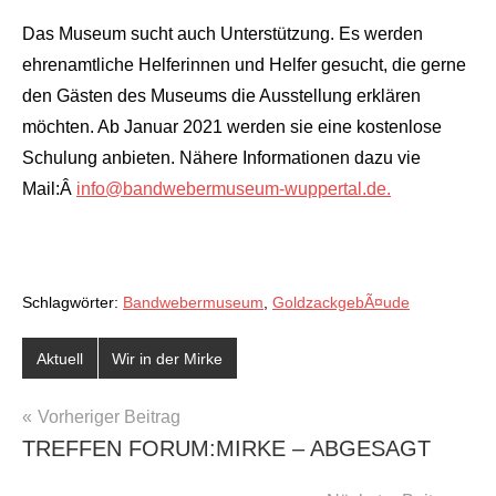
Das Museum sucht auch Unterstützung. Es werden
ehrenamtliche Helferinnen und Helfer gesucht, die gerne
den Gästen des Museums die Ausstellung erklären
möchten. Ab Januar 2021 werden sie eine kostenlose
Schulung anbieten. Nähere Informationen dazu vie
Mail:Â
info@bandwebermuseum-wuppertal.de.
Schlagwörter:
Bandwebermuseum
,
GoldzackgebÃ¤ude
Aktuell
Wir in der Mirke
BEITRAGSNAVIGATION
Vorheriger Beitrag
TREFFEN FORUM:MIRKE – ABGESAGT