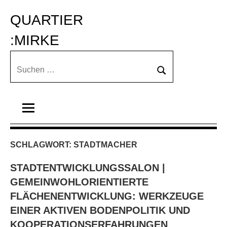
Zum
QUARTIER 
Inhalt
springen
:MIRKE
Suchen
Suchen
nach:
SCHLAGWORT:
STADTMACHER
STADTENTWICKLUNGSSALON |
GEMEINWOHLORIENTIERTE
FLÄCHENENTWICKLUNG: WERKZEUGE
EINER AKTIVEN BODENPOLITIK UND
KOOPERATIONSERFAHRUNGEN