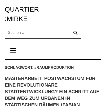
Zum
QUARTIER 
Inhalt
springen
:MIRKE
Suchen
Suchen
nach:
SCHLAGWORT:
#RAUMPRODUKTION
MASTERARBEIT: POSTWACHSTUM FÜR
EINE REVOLUTIONÄRE
STADTENTWICKLUNG? EIN SCHRITT AUF
DEM WEG ZUM URBANEN IN
STÄDTISCHEN RÄUMEN (FABIAN