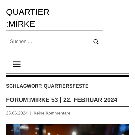
Zum
QUARTIER 
Inhalt
springen
:MIRKE
Suchen
Suchen
nach:
SCHLAGWORT:
QUARTIERSFESTE
FORUM:MIRKE 53 | 22. FEBRUAR 2024
25.06.2024
Keine Kommentare
Inge
Grau