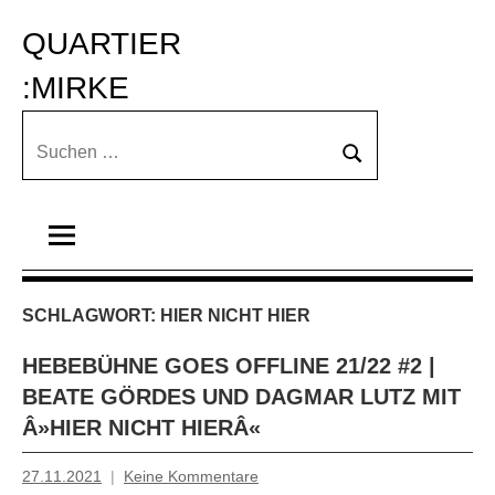
Zum
QUARTIER 
Inhalt
springen
:MIRKE
Suchen
Suchen
nach:
SCHLAGWORT:
HIER NICHT HIER
HEBEBÜHNE GOES OFFLINE 21/22 #2 |
BEATE GÖRDES UND DAGMAR LUTZ MIT
Â»HIER NICHT HIERÂ«
27.11.2021
Keine Kommentare
Mosche