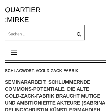
Zum
QUARTIER 
Inhalt
springen
:MIRKE
Suchen
Suchen
nach:
SCHLAGWORT:
#GOLD-ZACK-FABRIK
SEMINARARBEIT: SCHLUMMERNDE
COMMONS-POTENTIALE. DIE ALTE
GOLD-ZACK-FABRIK BRAUCHT MUTIGE
UND AMBITIONIERTE AKTEURE (SABRINA
DELING/CHRISTIN KÜNSTLER/MAHDIEH