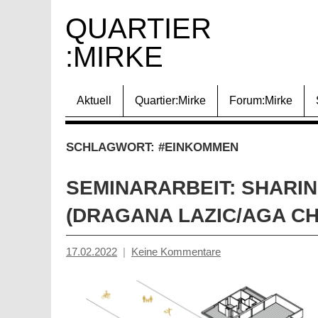
Zum
QUARTIER 
Inhalt
:MIRKE
springen
Aktuell
Quartier:Mirke
Forum:Mirke
SCHLAGWORT:
#EINKOMMEN
SEMINARARBEIT: SHARI
(DRAGANA LAZIC/AGA CH
17.02.2022
Keine Kommentare
Mosche