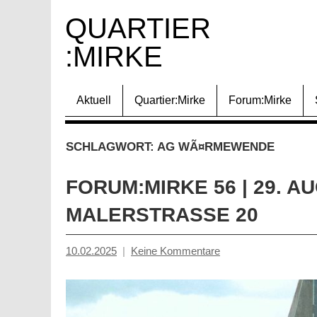
Zum
QUARTIER 
Inhalt
:MIRKE
springen
Aktuell
Quartier:Mirke
Forum:Mirke
SCHLAGWORT:
AG WÃ¤RMEWENDE
FORUM:MIRKE 56 | 29. A
MALERSTRASSE 20
10.02.2025
Keine Kommentare
Inge
Grau