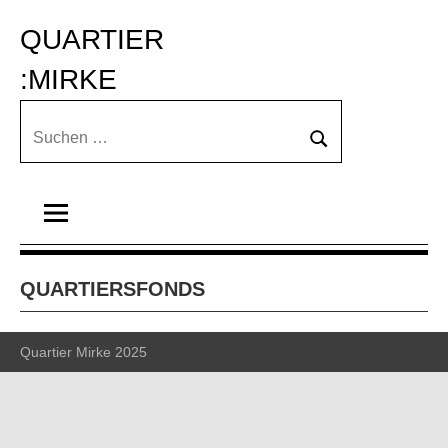
Zum
QUARTIER 
Inhalt
springen
:MIRKE
Suchen
Suchen
nach:
QUARTIERSFONDS
Quartier Mirke 2025